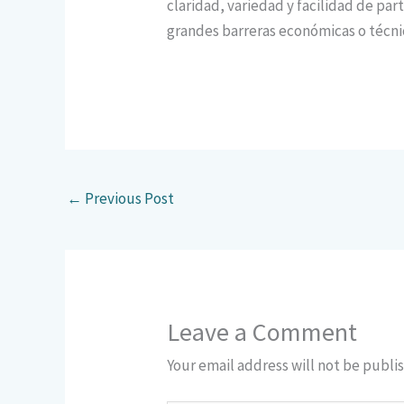
claridad, variedad y facilidad de pa
grandes barreras económicas o técni
←
Previous Post
Leave a Comment
Your email address will not be publi