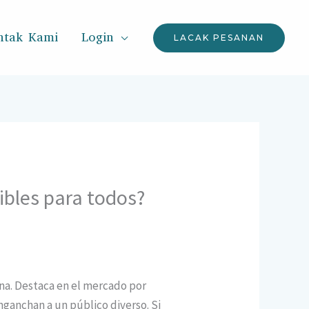
ntak Kami
Login
LACAK PESANAN
ibles para todos?
na. Destaca en el mercado por
nganchan a un público diverso. Si