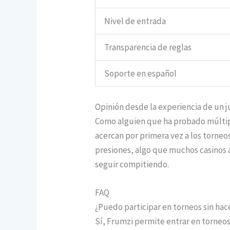
Nivel de entrada
Transparencia de reglas
Soporte en español
Opinión desde la experiencia de un 
Como alguien que ha probado múltiple
acercan por primera vez a los torneos
presiones, algo que muchos casinos a
seguir compitiendo.
FAQ
¿Puedo participar en torneos sin hac
Sí, Frumzi permite entrar en torneos