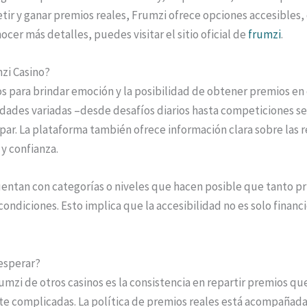
ir y ganar premios reales, Frumzi ofrece opciones accesibles, 
cer más detalles, puedes visitar el sitio oficial de
frumzi
.
zi Casino?
 para brindar emoción y la posibilidad de obtener premios en d
dades variadas –desde desafíos diarios hasta competiciones 
par. La plataforma también ofrece información clara sobre las r
y confianza.
uentan con categorías o niveles que hacen posible que tanto p
ndiciones. Esto implica que la accesibilidad no es solo financ
 esperar?
umzi de otros casinos es la consistencia en repartir premios que
e complicadas. La política de premios reales está acompañada 