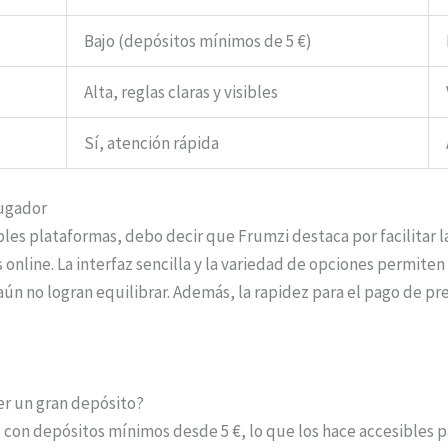
Bajo (depósitos mínimos de 5 €)
Alta, reglas claras y visibles
Sí, atención rápida
jugador
s plataformas, debo decir que Frumzi destaca por facilitar la 
 online. La interfaz sencilla y la variedad de opciones permiten
ún no logran equilibrar. Además, la rapidez para el pago de pre
er un gran depósito?
 con depósitos mínimos desde 5 €, lo que los hace accesibles 