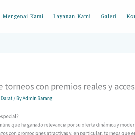
Mengenai Kami
Layanan Kami
Galeri
Ko
e torneos con premios reales y acces
 Darat
/ By
Admin Barang
especial?
nline que ha ganado relevancia por su oferta dinámica y moder
os con promociones atractivas y, en particular, torneos que e